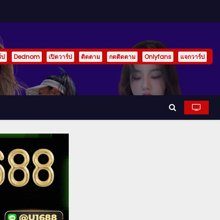
์ป
Dednom
เปิดวาร์ป
ติดตาม
กดติดตาม
Onlyfans
แจกวาร์ป