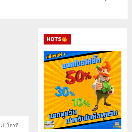
HOTS
ะ!! ใครที่