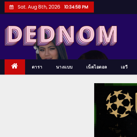
S
Sat. Aug 8th, 2026
10:34:59 PM
k
i
p
t
o
c
o
ดารา
นางแบบ
เน็ตไอดอล
เอวี
n
t
e
n
t