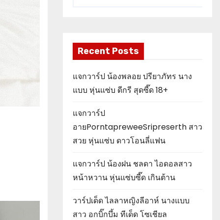
Recent Posts
แจกวาร์ป น้องพลอย ปรียาภัทร นาง
แบบ หุ่นแซ่บ ดีกรี สุดซี๊ด 18+
แจกวาร์ป
อายPorntapreweeSripreserth สาว
สวย หุ่นแซ่บ ดาวโอนลี่แฟน
แจกวาร์ป น้องฝน ชลดา ไอดอลสาว
หน้าหวาน หุ่นแซ่บซี๊ด เกินต้าน
วาร์ปเด็ด ไลลาหญิงลีอาห์ นางแบบ
สาว อกบิ๊กบึ้ม ทีเด็ด โซเชียล