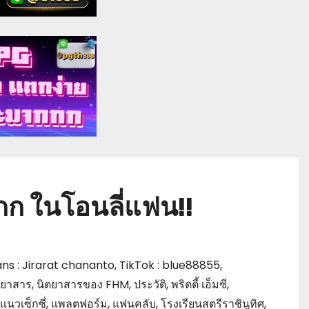
กกก ในโอนลี่แฟน!!
ns : Jirarat chananto
,
TikTok : blue88855
,
ตยาสาร
,
นิตยาสารของ FHM
,
ประวัติ
,
พริตตี้ เอ็มซี
,
แนวเซ็กซี่
,
แพลตฟอร์ม
,
แฟนคลับ
,
โรงเรียนสตรีราชินูทิศ
,