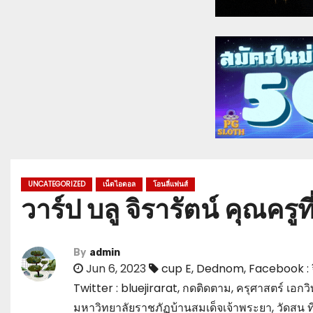
UNCATEGORIZED
เน็ตไอดอล
โอนลี่แฟนส์
วาร์ป บลู จิรารัตน์ คุณค
By
admin
Jun 6, 2023
cup E
,
Dednom
,
Facebook : จ
Twitter : bluejirarat
,
กดติดตาม
,
ครุศาสตร์ เอกว
มหาวิทยาลัยราชภัฏบ้านสมเด็จเจ้าพระยา
,
วัดสน 