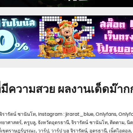
รูที่มีความสวย ผลงานเด็ดม๊า
ิรารัตน์ ชานันโท
,
Instagram : jirarat_blue
,
Onlyfans
,
Onlyfa
ิทยาศาสตร์
,
ครูบลู
,
จังหวัดอุดรธานี
,
จิรารัตน์ ชานันโท
,
ติดตาม
,
นิ
ที่เขตราษฎร์บูรณะ
,
วาร์ป
,
วาร์ป บลู จิรารัตน์
,
อุดรธานี
,
เน็ตไอดอล
,