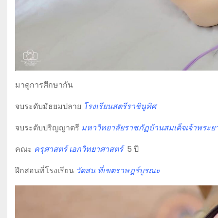
มาดูการศึกษากัน
จบระดับมัธยมปลาย
โรงเรียนสตรีราชินูทิศ
จบระดับปริญญาตรี
มหาวิทยาลัยราชภัฏบ้านสมเด็จเจ้าพระย
คณะ
ครุศาสตร์ เอกวิทยาศาสตร์
5 ปี
ฝึกสอนที่โรงเรียน
วัดสน ที่เขตราษฎร์บูรณะ