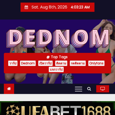
S
Sat. Aug 8th, 2026
4:03:24 AM
k
i
p
t
o
c
o
Top Tags
n
วาร์ป
Dednom
เปิดวาร์ป
ติดตาม
กดติดตาม
Onlyfans
t
แจกวาร์ป
e
n
t