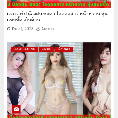
แจกวาร์ป น้องฝน ชลดา ไอดอลสาว หน้าหวาน หุ่น
แซ่บซี๊ด เกินต้าน
Dec 1, 2023
Admin
UNCATEGORIZED
นางแบบ
เน็ตไอดอล