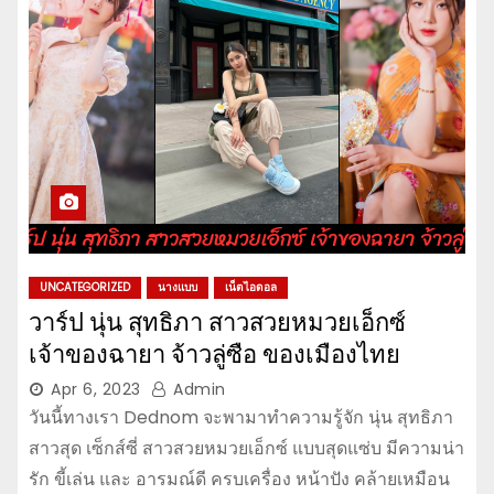
UNCATEGORIZED
นางแบบ
เน็ตไอดอล
วาร์ป นุ่น สุทธิภา สาวสวยหมวยเอ็กซ์
เจ้าของฉายา จ้าวลู่ซือ ของเมืองไทย
Apr 6, 2023
Admin
วันนี้ทางเรา Dednom จะพามาทำความรู้จัก นุ่น สุทธิภา
สาวสุด เซ็กส์ซี่ สาวสวยหมวยเอ็กซ์ แบบสุดแซ่บ มีความน่า
รัก ขี้เล่น และ อารมณ์ดี ครบเครื่อง หน้าปัง คล้ายเหมือน