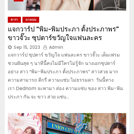
ดารา
นางแบบ
แจกวาร์ป “พิม-พิมประภา ตั้งประภาพร”
ขาวจั๊วะ ซุปตาร์ขวัญใจแฟนละคร
Sep 15, 2023
Admin
แจกวาร์ป ซุปตาร์ ขวัญใจ แฟนละคร ขาวจั๊วะ เต็มเฟรม
ชวนฝันสุด ๆ นาทีนี้คงไม่มีใครไม่รู้จัก นางเอกซุปตาร์
อย่าง สาว “พิม-พิมประภา ตั้งประภาพร” สาวสวย มาก
ความสามารถ ดีกรี ความแซ่บ ไม่ธรรมดา วันนี้ทาง
เรา Dednom จะพามา ส่อง ความแซ่บ ของ สาว พิม-พิม
ประภา กัน จะ ขาว สวย แซ่บ…