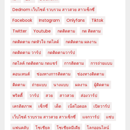
Dednom เว็บไซด์ รวบรวม สาวสวย สาวเซ็กซี่
Facebook
Instagram
Onlyfans
Tiktok
Twitter
Youtube
กดติดตาม
กด ติดตาม
กดติดตาม กดหัวใจ กดไลด์
กดติดตาม ผลงาน
กดติดตาม วาร์ป
กดติดตามวาร์ป
กดไลค์ กดติดตาม กดแชร์
การติดตาม
การถ่ายแบบ
คอนเทนต์
ช่องทางการติดตาม
ช่องทางติดตาม
ติดตาม
ถ่ายแบบ
นางแบบ
ผลงาน
ผู้ติดตาม
พริตตี้
วาร์ป
สวย
สาวสวย
ส่องวาร์ป
เครดิตภาพ
เซ็กซี่
เด็ด
เน็ตไอดอล
เปิดวาร์ป
เว็บไซด์ รวบรวม สาวสวย สาวเซ็กซี่
แจกวาร์ป
แซ่บ
แฟนคลับ
โซเชียล
โซเชียลมีเดีย
โลกออนไลน์