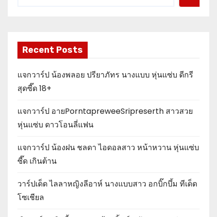
Recent Posts
แจกวาร์ป น้องพลอย ปรียาภัทร นางแบบ หุ่นแซ่บ ดีกรี
สุดซี๊ด 18+
แจกวาร์ป อายPorntapreweeSripreserth สาวสวย
หุ่นแซ่บ ดาวโอนลี่แฟน
แจกวาร์ป น้องฝน ชลดา ไอดอลสาว หน้าหวาน หุ่นแซ่บ
ซี๊ด เกินต้าน
วาร์ปเด็ด ไลลาหญิงลีอาห์ นางแบบสาว อกบิ๊กบึ้ม ทีเด็ด
โซเชียล