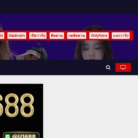
์ป
Dednom
เปิดวาร์ป
ติดตาม
กดติดตาม
Onlyfans
แจกวาร์ป