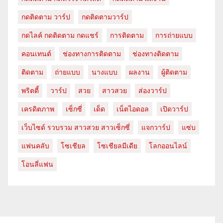
กดติดตาม วาร์ป
กดติดตามวาร์ป
กดไลค์ กดติดตาม กดแชร์
การติดตาม
การถ่ายแบบ
คอนเทนต์
ช่องทางการติดตาม
ช่องทางติดตาม
ติดตาม
ถ่ายแบบ
นางแบบ
ผลงาน
ผู้ติดตาม
พริตตี้
วาร์ป
สวย
สาวสวย
ส่องวาร์ป
เครดิตภาพ
เซ็กซี่
เด็ด
เน็ตไอดอล
เปิดวาร์ป
เว็บไซด์ รวบรวม สาวสวย สาวเซ็กซี่
แจกวาร์ป
แซ่บ
แฟนคลับ
โซเชียล
โซเชียลมีเดีย
โลกออนไลน์
โอนลี่แฟน