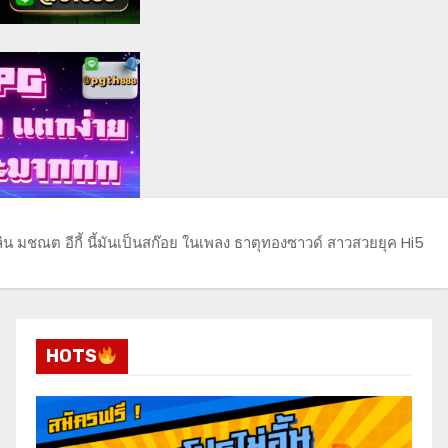
ิน มชณต อีกี้ นี้มันเป็นสก๊อย ในเพลง ธาตุทองซาวด์ สาวสวยยุค Hi5
HOTS