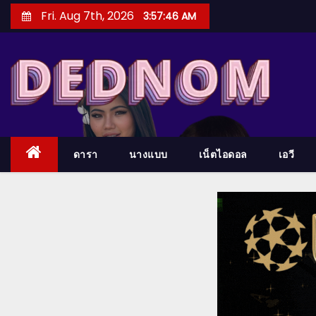
S
Fri. Aug 7th, 2026
3:57:47 AM
k
i
p
t
o
c
o
ดารา
นางแบบ
เน็ตไอดอล
เอวี
n
t
e
n
t