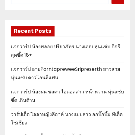
Recent Posts
แจกวาร์ป น้องพลอย ปรียาภัทร นางแบบ หุ่นแซ่บ ดีกรี
สุดซี๊ด 18+
แจกวาร์ป อายPorntapreweeSripreserth สาวสวย
หุ่นแซ่บ ดาวโอนลี่แฟน
แจกวาร์ป น้องฝน ชลดา ไอดอลสาว หน้าหวาน หุ่นแซ่บ
ซี๊ด เกินต้าน
วาร์ปเด็ด ไลลาหญิงลีอาห์ นางแบบสาว อกบิ๊กบึ้ม ทีเด็ด
โซเชียล