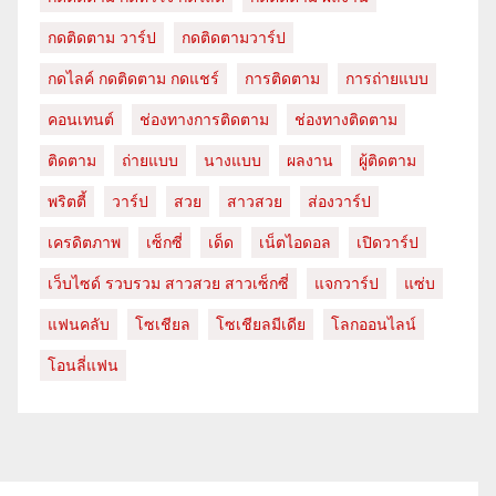
กดติดตาม วาร์ป
กดติดตามวาร์ป
กดไลค์ กดติดตาม กดแชร์
การติดตาม
การถ่ายแบบ
คอนเทนต์
ช่องทางการติดตาม
ช่องทางติดตาม
ติดตาม
ถ่ายแบบ
นางแบบ
ผลงาน
ผู้ติดตาม
พริตตี้
วาร์ป
สวย
สาวสวย
ส่องวาร์ป
เครดิตภาพ
เซ็กซี่
เด็ด
เน็ตไอดอล
เปิดวาร์ป
เว็บไซด์ รวบรวม สาวสวย สาวเซ็กซี่
แจกวาร์ป
แซ่บ
แฟนคลับ
โซเชียล
โซเชียลมีเดีย
โลกออนไลน์
โอนลี่แฟน