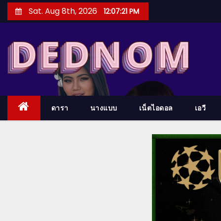
S
Sat. Aug 8th, 2026
12:07:23 PM
k
i
p
t
o
c
o
ดารา
นางแบบ
เน็ตไอดอล
เอวี
n
t
e
n
t