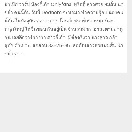
มาเปิด วาร์ป น้องกี้เก้า Onlyfans พริตตี้ สาวสวย ผมสั้น น่า
ขย้ำ คนนี้กัน วันนี้ Dednom จะพามา ทำความรู้กับ น้องคน
นี้กัน ในปัจจุบัน ของวงการ โอนลี่แฟน ที่เหล่าหนุ่มน้อย
หนุ่มใหญ่ ได้ชื่นชอบ กันอยู่เป็น จำนวนมาก เอาละตามมาดู
กัน เลยดีกว่าจ้าาาาา สาวกี้เก้า มีชื่อจริงว่า นางสาว กล้า
ฤทัย คำเบาะ สัดส่วน 33-25-36 เธอเป็นสาวสวย ผมสั้น น่า
ขย้ำ จาก…