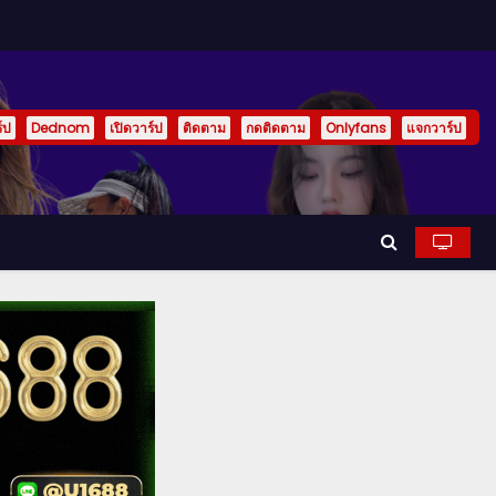
์ป
Dednom
เปิดวาร์ป
ติดตาม
กดติดตาม
Onlyfans
แจกวาร์ป