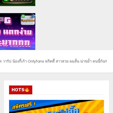
ด วาร์ป น้องกี้เก้า Onlyfans พริตตี้ สาวสวย ผมสั้น น่าขย้ำ คนนี้กัน!!
HOTS