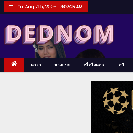
S
Fri. Aug 7th, 2026
8:07:27 AM
k
i
p
t
o
c
o
ดารา
นางแบบ
เน็ตไอดอล
เอวี
n
t
e
n
t