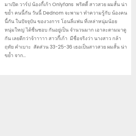
มาเปิด วาร์ป น้องกี้เก้า Onlyfans พริตตี้ สาวสวย ผมสั้น น่า
ขย้ำ คนนี้กัน วันนี้ Dednom จะพามา ทำความรู้กับ น้องคน
นี้กัน ในปัจจุบัน ของวงการ โอนลี่แฟน ที่เหล่าหนุ่มน้อย
หนุ่มใหญ่ ได้ชื่นชอบ กันอยู่เป็น จำนวนมาก เอาละตามมาดู
กัน เลยดีกว่าจ้าาาาา สาวกี้เก้า มีชื่อจริงว่า นางสาว กล้า
ฤทัย คำเบาะ สัดส่วน 33-25-36 เธอเป็นสาวสวย ผมสั้น น่า
ขย้ำ จาก…