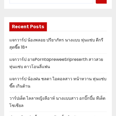
Recent Posts
แจกวาร์ป น้องพลอย ปรียาภัทร นางแบบ หุ่นแซ่บ ดีกรี
สุดซี๊ด 18+
แจกวาร์ป อายPorntapreweeSripreserth สาวสวย
หุ่นแซ่บ ดาวโอนลี่แฟน
แจกวาร์ป น้องฝน ชลดา ไอดอลสาว หน้าหวาน หุ่นแซ่บ
ซี๊ด เกินต้าน
วาร์ปเด็ด ไลลาหญิงลีอาห์ นางแบบสาว อกบิ๊กบึ้ม ทีเด็ด
โซเชียล