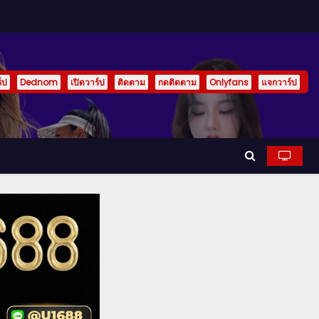
์ป
Dednom
เปิดวาร์ป
ติดตาม
กดติดตาม
Onlyfans
แจกวาร์ป