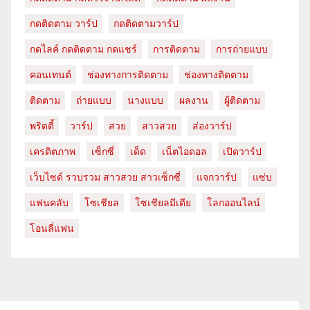
กดติดตาม วาร์ป
กดติดตามวาร์ป
กดไลค์ กดติดตาม กดแชร์
การติดตาม
การถ่ายแบบ
คอนเทนต์
ช่องทางการติดตาม
ช่องทางติดตาม
ติดตาม
ถ่ายแบบ
นางแบบ
ผลงาน
ผู้ติดตาม
พริตตี้
วาร์ป
สวย
สาวสวย
ส่องวาร์ป
เครดิตภาพ
เซ็กซี่
เด็ด
เน็ตไอดอล
เปิดวาร์ป
เว็บไซด์ รวบรวม สาวสวย สาวเซ็กซี่
แจกวาร์ป
แซ่บ
แฟนคลับ
โซเชียล
โซเชียลมีเดีย
โลกออนไลน์
โอนลี่แฟน