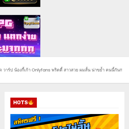
ด วาร์ป น้องกี้เก้า Onlyfans พริตตี้ สาวสวย ผมสั้น น่าขย้ำ คนนี้กัน!!
HOTS