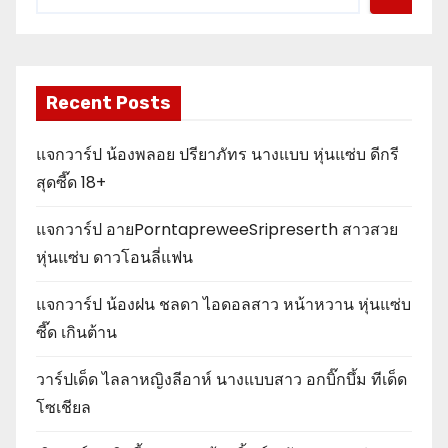
Recent Posts
แจกวาร์ป น้องพลอย ปรียาภัทร นางแบบ หุ่นแซ่บ ดีกรี
สุดซี๊ด 18+
แจกวาร์ป อายPorntapreweeSripreserth สาวสวย
หุ่นแซ่บ ดาวโอนลี่แฟน
แจกวาร์ป น้องฝน ชลดา ไอดอลสาว หน้าหวาน หุ่นแซ่บ
ซี๊ด เกินต้าน
วาร์ปเด็ด ไลลาหญิงลีอาห์ นางแบบสาว อกบิ๊กบึ้ม ทีเด็ด
โซเชียล