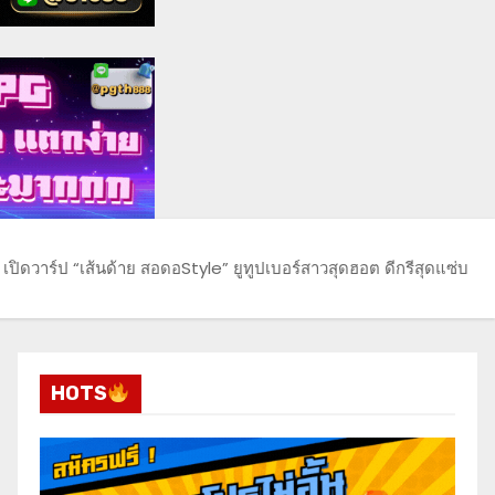
เปิดวาร์ป “เส้นด้าย สอดอStyle” ยูทูปเบอร์สาวสุดฮอต ดีกรีสุดแซ่บ
HOTS