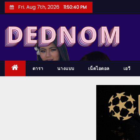
S
Fri. Aug 7th, 2026
11:50:41 PM
k
i
p
t
o
c
o
ดารา
นางแบบ
เน็ตไอดอล
เอวี
n
t
e
n
t