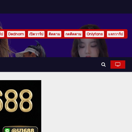
์ป
Dednom
เปิดวาร์ป
ติดตาม
กดติดตาม
Onlyfans
แจกวาร์ป