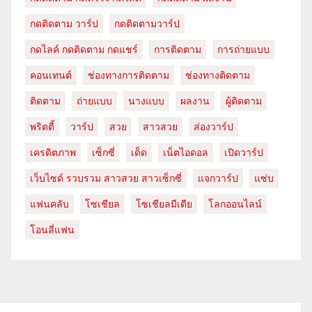
กดติดตาม วาร์ป
กดติดตามวาร์ป
กดไลค์ กดติดตาม กดแชร์
การติดตาม
การถ่ายแบบ
คอนเทนต์
ช่องทางการติดตาม
ช่องทางติดตาม
ติดตาม
ถ่ายแบบ
นางแบบ
ผลงาน
ผู้ติดตาม
พริตตี้
วาร์ป
สวย
สาวสวย
ส่องวาร์ป
เครดิตภาพ
เซ็กซี่
เด็ด
เน็ตไอดอล
เปิดวาร์ป
เว็บไซด์ รวบรวม สาวสวย สาวเซ็กซี่
แจกวาร์ป
แซ่บ
แฟนคลับ
โซเชียล
โซเชียลมีเดีย
โลกออนไลน์
โอนลี่แฟน