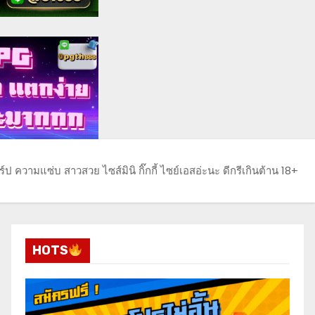
์ป ความแซ่บ สาวสวย ไซส์มินิ กิ๊กกี้ ไซย์เอสอ่ะนะ ดีกรีเกินต้าน 18+
HOTS