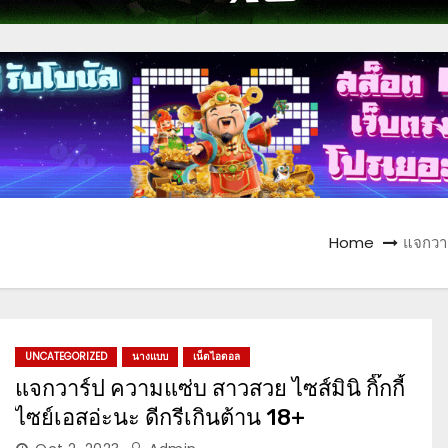
Home
แจกวาร
UNCATEGORIZED
นางแบบ
เน็ตไอดอล
แจกวาร์ป ความแซ่บ สาวสวย ไซส์มินิ กิ๊กกี้
ไซย์เอสอ่ะนะ ดีกรีเกินต้าน 18+