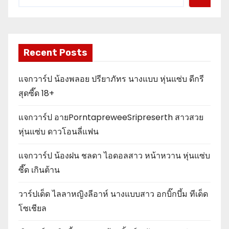
Recent Posts
แจกวาร์ป น้องพลอย ปรียาภัทร นางแบบ หุ่นแซ่บ ดีกรี
สุดซี๊ด 18+
แจกวาร์ป อายPorntapreweeSripreserth สาวสวย
หุ่นแซ่บ ดาวโอนลี่แฟน
แจกวาร์ป น้องฝน ชลดา ไอดอลสาว หน้าหวาน หุ่นแซ่บ
ซี๊ด เกินต้าน
วาร์ปเด็ด ไลลาหญิงลีอาห์ นางแบบสาว อกบิ๊กบึ้ม ทีเด็ด
โซเชียล