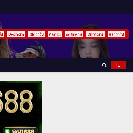
์ป
Dednom
เปิดวาร์ป
ติดตาม
กดติดตาม
Onlyfans
แจกวาร์ป