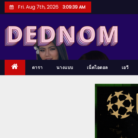
S
Fri. Aug 7th, 2026
3:09:40 AM
k
i
p
t
o
c
o
ดารา
นางแบบ
เน็ตไอดอล
เอวี
n
t
e
n
t