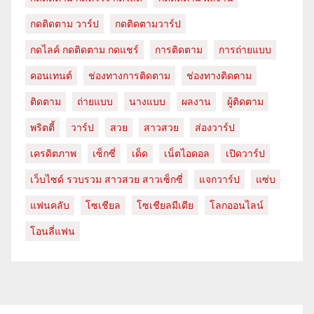
กดติดตาม วาร์ป
กดติดตามวาร์ป
กดไลค์ กดติดตาม กดแชร์
การติดตาม
การถ่ายแบบ
คอนเทนต์
ช่องทางการติดตาม
ช่องทางติดตาม
ติดตาม
ถ่ายแบบ
นางแบบ
ผลงาน
ผู้ติดตาม
พริตตี้
วาร์ป
สวย
สาวสวย
ส่องวาร์ป
เครดิตภาพ
เซ็กซี่
เด็ด
เน็ตไอดอล
เปิดวาร์ป
เว็บไซด์ รวบรวม สาวสวย สาวเซ็กซี่
แจกวาร์ป
แซ่บ
แฟนคลับ
โซเชียล
โซเชียลมีเดีย
โลกออนไลน์
โอนลี่แฟน