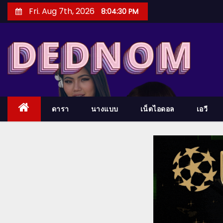
S
Fri. Aug 7th, 2026
8:04:31 PM
k
i
p
t
o
c
o
ดารา
นางแบบ
เน็ตไอดอล
เอวี
n
t
e
n
t