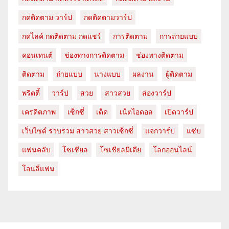
กดติดตาม วาร์ป
กดติดตามวาร์ป
กดไลค์ กดติดตาม กดแชร์
การติดตาม
การถ่ายแบบ
คอนเทนต์
ช่องทางการติดตาม
ช่องทางติดตาม
ติดตาม
ถ่ายแบบ
นางแบบ
ผลงาน
ผู้ติดตาม
พริตตี้
วาร์ป
สวย
สาวสวย
ส่องวาร์ป
เครดิตภาพ
เซ็กซี่
เด็ด
เน็ตไอดอล
เปิดวาร์ป
เว็บไซด์ รวบรวม สาวสวย สาวเซ็กซี่
แจกวาร์ป
แซ่บ
แฟนคลับ
โซเชียล
โซเชียลมีเดีย
โลกออนไลน์
โอนลี่แฟน