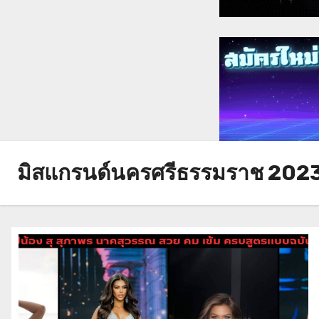
มิสแกรนด์นครศรีธรรมราช 202