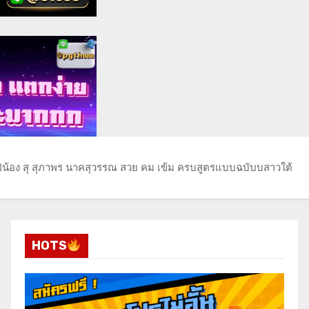
์ปน้อง สุ สุภาพร นาคสุวรรณ สวย คม เข้ม ครบสูตรแบบฉบับบสาวใต้
HOTS