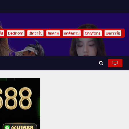
์ป
Dednom
เปิดวาร์ป
ติดตาม
กดติดตาม
Onlyfans
แจกวาร์ป