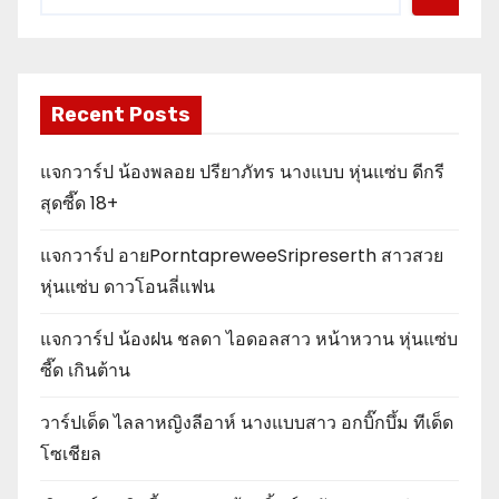
Recent Posts
แจกวาร์ป น้องพลอย ปรียาภัทร นางแบบ หุ่นแซ่บ ดีกรี
สุดซี๊ด 18+
แจกวาร์ป อายPorntapreweeSripreserth สาวสวย
หุ่นแซ่บ ดาวโอนลี่แฟน
แจกวาร์ป น้องฝน ชลดา ไอดอลสาว หน้าหวาน หุ่นแซ่บ
ซี๊ด เกินต้าน
วาร์ปเด็ด ไลลาหญิงลีอาห์ นางแบบสาว อกบิ๊กบึ้ม ทีเด็ด
โซเชียล