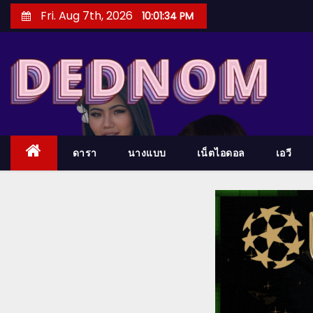
S
Fri. Aug 7th, 2026
10:01:35 PM
k
i
p
t
o
c
o
ดารา
นางแบบ
เน็ตไอดอล
เอวี
n
t
e
n
t