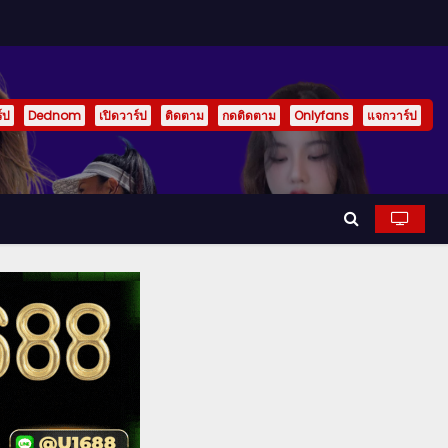
์ป
Dednom
เปิดวาร์ป
ติดตาม
กดติดตาม
Onlyfans
แจกวาร์ป