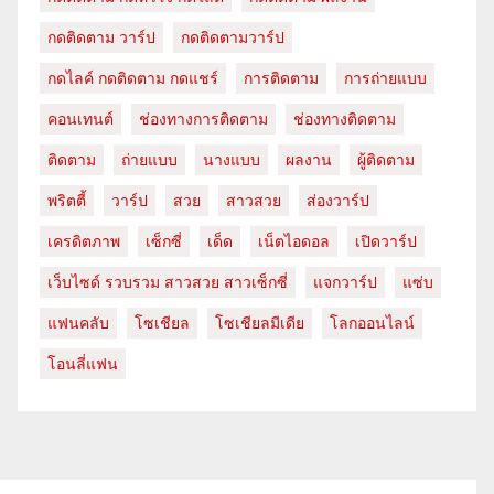
กดติดตาม วาร์ป
กดติดตามวาร์ป
กดไลค์ กดติดตาม กดแชร์
การติดตาม
การถ่ายแบบ
คอนเทนต์
ช่องทางการติดตาม
ช่องทางติดตาม
ติดตาม
ถ่ายแบบ
นางแบบ
ผลงาน
ผู้ติดตาม
พริตตี้
วาร์ป
สวย
สาวสวย
ส่องวาร์ป
เครดิตภาพ
เซ็กซี่
เด็ด
เน็ตไอดอล
เปิดวาร์ป
เว็บไซด์ รวบรวม สาวสวย สาวเซ็กซี่
แจกวาร์ป
แซ่บ
แฟนคลับ
โซเชียล
โซเชียลมีเดีย
โลกออนไลน์
โอนลี่แฟน