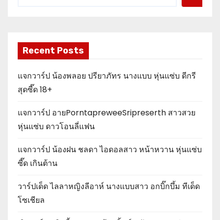
Recent Posts
แจกวาร์ป น้องพลอย ปรียาภัทร นางแบบ หุ่นแซ่บ ดีกรี
สุดซี๊ด 18+
แจกวาร์ป อายPorntapreweeSripreserth สาวสวย
หุ่นแซ่บ ดาวโอนลี่แฟน
แจกวาร์ป น้องฝน ชลดา ไอดอลสาว หน้าหวาน หุ่นแซ่บ
ซี๊ด เกินต้าน
วาร์ปเด็ด ไลลาหญิงลีอาห์ นางแบบสาว อกบิ๊กบึ้ม ทีเด็ด
โซเชียล