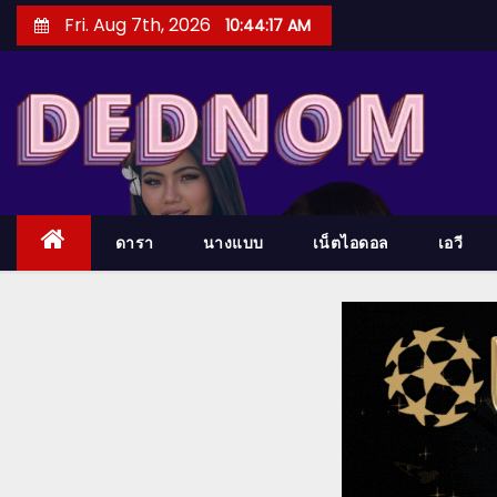
S
Fri. Aug 7th, 2026
10:44:18 AM
k
i
p
t
o
c
o
ดารา
นางแบบ
เน็ตไอดอล
เอวี
n
t
e
n
t