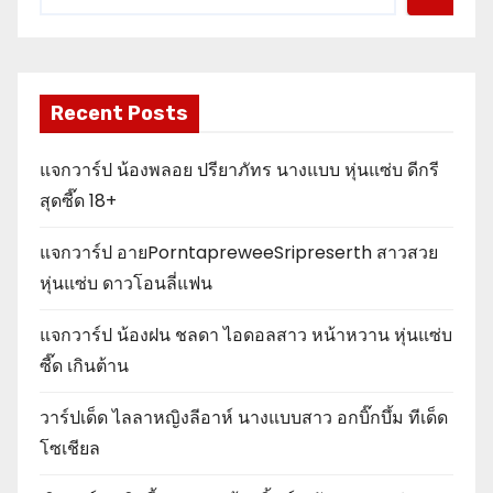
Recent Posts
แจกวาร์ป น้องพลอย ปรียาภัทร นางแบบ หุ่นแซ่บ ดีกรี
สุดซี๊ด 18+
แจกวาร์ป อายPorntapreweeSripreserth สาวสวย
หุ่นแซ่บ ดาวโอนลี่แฟน
แจกวาร์ป น้องฝน ชลดา ไอดอลสาว หน้าหวาน หุ่นแซ่บ
ซี๊ด เกินต้าน
วาร์ปเด็ด ไลลาหญิงลีอาห์ นางแบบสาว อกบิ๊กบึ้ม ทีเด็ด
โซเชียล