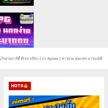
ญใจสายปาร์ตี้ ดีเจอาเปียว ( DJ Rpiaw ) สาวสวย หุ่นแซ่บ อารมณ์ดี
HOTS