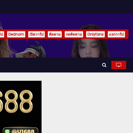
์ป
Dednom
เปิดวาร์ป
ติดตาม
กดติดตาม
Onlyfans
แจกวาร์ป