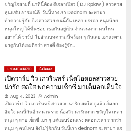
ขวัญใจสายตี้ นาทีนี้ต้อง ดีเจอาเปียว ( DJ Rpiaw ) สาวสวย
หุ่นแซ่บ อารมณ์ดี วันนี้ทางเรา Dednom จะพามา
ทำความรู้กับ ดีเจสาวสวย คนนี้กัน เหล่า บรรดา หนุ่มน้อย
หนุ่มใหญ่ ได้ชื่นชอบ เธอกันอยู่เป็น จำนวนมาก คนไหน
อยากได้ วาร์ป ไปอ่านบทความนี้พร้อม ๆ กันเลย เอาละตาม
มาดูกันได้เลยดีกว่า สายตี้ ต้องรู้จัก…
UNCATEGORIZED
เน็ตไอดอล
เปิดวาร์ป วิว เกวรินทร์ เน็ตไอดอลสาวสวย
น่ารัก สดใส พกความเซ็กซี่ มาเต็มอกเต็มใจ
Aug 4, 2023
Admin
เปิดวาร์ป วิว เกวรินทร์ สาวสวย น่ารัก สดใส ดูแล้ว อิ่มอก
อิ่มใจ คนนี้กันอีกคน เพราะ น้องวิว น่ารักมาก ขวัญใจ เหล่า
หนุ่ม ๆ สาย เซ็กซี่ เบา ๆ แต่แอบร้อนแรง ตลอดเวลา หากว่า
หนุ่ม ๆ คนไหน ยังไม่รู้จักกับ วันนี้เรา dednom จะพามา แจ