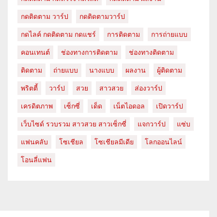
กดติดตาม วาร์ป
กดติดตามวาร์ป
กดไลค์ กดติดตาม กดแชร์
การติดตาม
การถ่ายแบบ
คอนเทนต์
ช่องทางการติดตาม
ช่องทางติดตาม
ติดตาม
ถ่ายแบบ
นางแบบ
ผลงาน
ผู้ติดตาม
พริตตี้
วาร์ป
สวย
สาวสวย
ส่องวาร์ป
เครดิตภาพ
เซ็กซี่
เด็ด
เน็ตไอดอล
เปิดวาร์ป
เว็บไซด์ รวบรวม สาวสวย สาวเซ็กซี่
แจกวาร์ป
แซ่บ
แฟนคลับ
โซเชียล
โซเชียลมีเดีย
โลกออนไลน์
โอนลี่แฟน