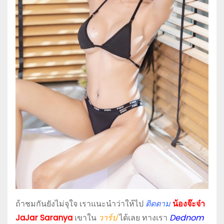
ถ้าชมกันยังไม่จุใจ เราแนะนำว่าให้ไป
ติดตาม
น้องจ๊ะจ๋า
JaJar Saranya
เขาใน
วาร์ป
ได้เลย ทางเรา
Dednom