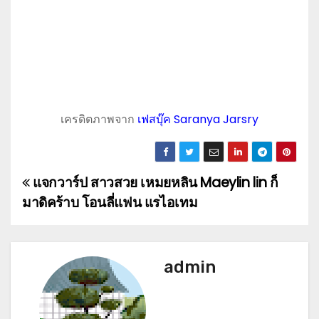
เครดิตภาพจาก
เฟสบุ๊ค Saranya Jarsry
แจกวาร์ป สาวสวย เหมยหลิน Maeylin lin ก็
P
มาดิคร้าบ โอนลี่แฟน แรไอเทม
o
s
admin
t
n