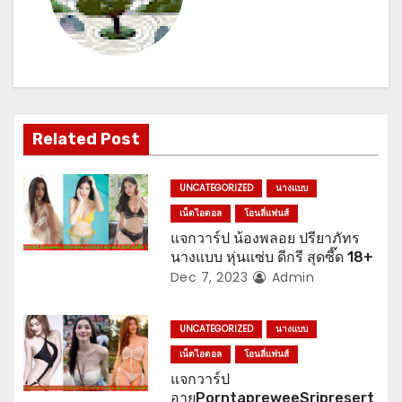
a
v
i
g
Related Post
a
UNCATEGORIZED
นางแบบ
t
เน็ตไอดอล
โอนลี่แฟนส์
แจกวาร์ป น้องพลอย ปรียาภัทร
i
นางแบบ หุ่นแซ่บ ดีกรี สุดซี๊ด 18+
Dec 7, 2023
Admin
o
n
UNCATEGORIZED
นางแบบ
เน็ตไอดอล
โอนลี่แฟนส์
แจกวาร์ป
อายPorntapreweeSripresert