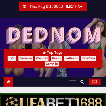
S
Thu. Aug 6th, 2026
8:52:19 AM
k
i
p
t
o
c
o
Top Tags
n
วาร์ป
Dednom
เปิดวาร์ป
ติดตาม
กดติดตาม
Onlyfans
t
แจกวาร์ป
e
n
t