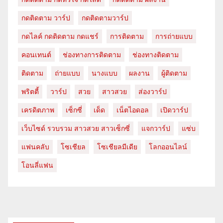
กดติดตาม วาร์ป
กดติดตามวาร์ป
กดไลค์ กดติดตาม กดแชร์
การติดตาม
การถ่ายแบบ
คอนเทนต์
ช่องทางการติดตาม
ช่องทางติดตาม
ติดตาม
ถ่ายแบบ
นางแบบ
ผลงาน
ผู้ติดตาม
พริตตี้
วาร์ป
สวย
สาวสวย
ส่องวาร์ป
เครดิตภาพ
เซ็กซี่
เด็ด
เน็ตไอดอล
เปิดวาร์ป
เว็บไซด์ รวบรวม สาวสวย สาวเซ็กซี่
แจกวาร์ป
แซ่บ
แฟนคลับ
โซเชียล
โซเชียลมีเดีย
โลกออนไลน์
โอนลี่แฟน