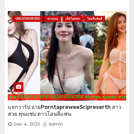
UNCATEGORIZED
นางแบบ
เน็ตไอดอล
โอนลี่แฟนส์
แจกวาร์ป อายPorntapreweeSripreserth สาว
สวย หุ่นแซ่บ ดาวโอนลี่แฟน
Dec 4, 2023
Admin