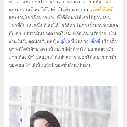
ทางมาแล้ว บอกได้คำเดียว ว่าร้อนแรงมาก มีทั้ง
คลิป
และผลงานที่เธอ ได้ไปทำเป็นทั้ง นางแบบ
พริตตี้ เอ็มซี
และงานโชว์อีกมากมาย ที่ได้ตัดมาให้เราได้ดูกัน เช่น
โชว์ที่ผับแห่งหนึ่ง ที่เธอได้โชว์ลีลา ในการยั่วยวนของเธอ
กับเสา แบบว่ามันช่างตราตรึงซะเหลือเกิน หรือว่าจะเป็น
งานในธีมชุดนักเรียนหญิง
ญี่ปุ่น
ที่มันช่าง
เซ็กซี่
จริง เสื้อ
ขาวครึ่งตัวผ้าบางจนเห็นบราสีดำด้านใน บอกเลยว่ายั่ว
มาก ต้องเข้าไปส่องกันได้แล้วละ เราบอกได้เลยว่า ท่ายั่ว
ของเธอ ถ้าได้เห็นแล้วมีของขึ้นกันแน่นอน