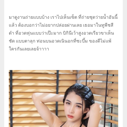
มาดูงานถ่ายแบบบ้าง เราไปเห็นเซ็ต ที่ถ่ายชุดว่ายน้ำอันนี้
แล้ว ต้องบอกว่าไม่อยากปล่อยผ่านเลย เธอมาในทูพีชสี
ดำ ที่อวดหุ่นแบบว่าเป๊ะมาก บิกินีเว้าสูงอวดเรียวขาเห็น
ชัด แบบตาลุก ท่อนบนอวดเนินอกที่ซะบึ้ม ของดีไม่แพ้
ใครกันเลยเลยจ้าาาา