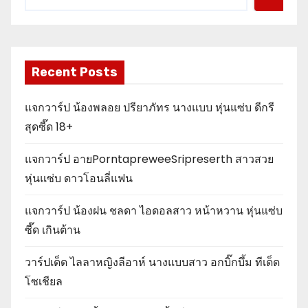
Recent Posts
แจกวาร์ป น้องพลอย ปรียาภัทร นางแบบ หุ่นแซ่บ ดีกรี
สุดซี๊ด 18+
แจกวาร์ป อายPorntapreweeSripreserth สาวสวย
หุ่นแซ่บ ดาวโอนลี่แฟน
แจกวาร์ป น้องฝน ชลดา ไอดอลสาว หน้าหวาน หุ่นแซ่บ
ซี๊ด เกินต้าน
วาร์ปเด็ด ไลลาหญิงลีอาห์ นางแบบสาว อกบิ๊กบึ้ม ทีเด็ด
โซเชียล