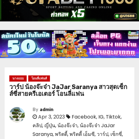
นางแบบ
โอนลี่แฟนส์
วาร์ป น้องจ๊ะจ๋า JaJar Saranya สาวสุดเซ็ก
ส์ซี่สายครีเอเตอร์ โอนลี่แฟน
By
admin
Apr 3, 2023
Facebook
,
IG
,
Tiktok
,
คลิป
,
ญี่ปุ่น
,
น้องจ๊ะจ๋า
,
น้องจ๊ะจ๋า JaJar
Saranya
,
พริตตี้
,
พริตตี้ เอ็มซี
,
วาร์ป
,
เซ็กซี่
,