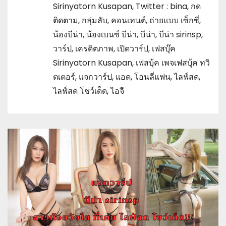
Sirinyatorn Kusapan
,
Twitter : bina
,
กด
ติดตาม
,
กลุ่มลับ
,
คอนเทนต์
,
ถ่ายแบบ เซ็กซี่
,
น้องบีน่า
,
น้องเบนซ์ บีน่า
,
บีน่า
,
บีน่า sirinsp
,
วาร์ป
,
เครดิตภาพ
,
เปิดวาร์ป
,
เฟสบุ๊ค
Sirinyatorn Kusapan
,
เฟสบุ้ค เพจเฟสบุ้ค ทวิ
ตเตอร์
,
แจกวาร์ป
,
แอด
,
โอนลี่แฟน
,
ไลฟ์สด
,
ไลฟ์สด โชว์เด็ด
,
ไอจี