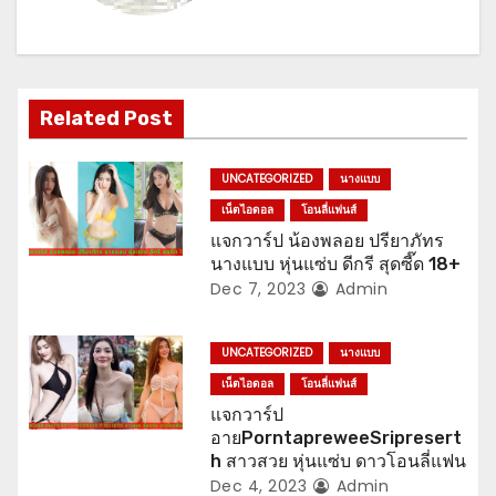
i
g
Related Post
a
t
UNCATEGORIZED
นางแบบ
เน็ตไอดอล
โอนลี่แฟนส์
i
แจกวาร์ป น้องพลอย ปรียาภัทร
o
นางแบบ หุ่นแซ่บ ดีกรี สุดซี๊ด 18+
Dec 7, 2023
Admin
n
UNCATEGORIZED
นางแบบ
เน็ตไอดอล
โอนลี่แฟนส์
แจกวาร์ป
อายPorntapreweeSripresert
h สาวสวย หุ่นแซ่บ ดาวโอนลี่แฟน
Dec 4, 2023
Admin