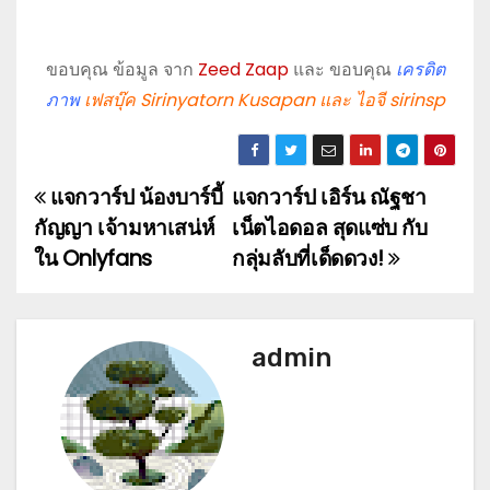
ขอบคุณ ข้อมูล จาก
Zeed Zaap
และ ขอบคุณ
เครดิต
ภาพ
เฟสบุ๊ค Sirinyatorn Kusapan และ ไอจี sirinsp
แจกวาร์ป น้องบาร์บี้
แจกวาร์ป เอิร์น ณัฐชา
P
กัญญา เจ้ามหาเสน่ห์
เน็ตไอดอล สุดแซ่บ กับ
o
ใน Onlyfans
กลุ่มลับที่เด็ดดวง!
s
t
admin
n
a
v