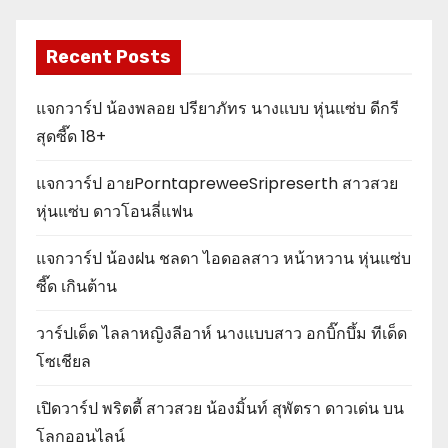
Recent Posts
แจกวาร์ป น้องพลอย ปรียาภัทร นางแบบ หุ่นแซ่บ ดีกรี
สุดซี๊ด 18+
แจกวาร์ป อายPorntapreweeSripreserth สาวสวย
หุ่นแซ่บ ดาวโอนลี่แฟน
แจกวาร์ป น้องฝน ชลดา ไอดอลสาว หน้าหวาน หุ่นแซ่บ
ซี๊ด เกินต้าน
วาร์ปเด็ด ไลลาหญิงลีอาห์ นางแบบสาว อกบิ๊กบึ้ม ทีเด็ด
โซเชียล
เปิดวาร์ป พริตตี้ สาวสวย น้องมิ้นท์ สุพัตรา ดาวเด่น บน
โลกออนไลน์