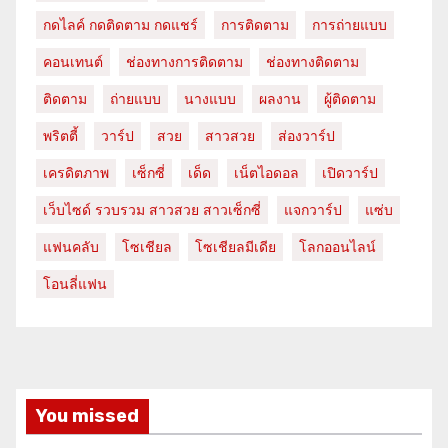
กดไลค์ กดติดตาม กดแชร์
การติดตาม
การถ่ายแบบ
คอนเทนต์
ช่องทางการติดตาม
ช่องทางติดตาม
ติดตาม
ถ่ายแบบ
นางแบบ
ผลงาน
ผู้ติดตาม
พริตตี้
วาร์ป
สวย
สาวสวย
ส่องวาร์ป
เครดิตภาพ
เซ็กซี่
เด็ด
เน็ตไอดอล
เปิดวาร์ป
เว็บไซด์ รวบรวม สาวสวย สาวเซ็กซี่
แจกวาร์ป
แซ่บ
แฟนคลับ
โซเชียล
โซเชียลมีเดีย
โลกออนไลน์
โอนลี่แฟน
You missed