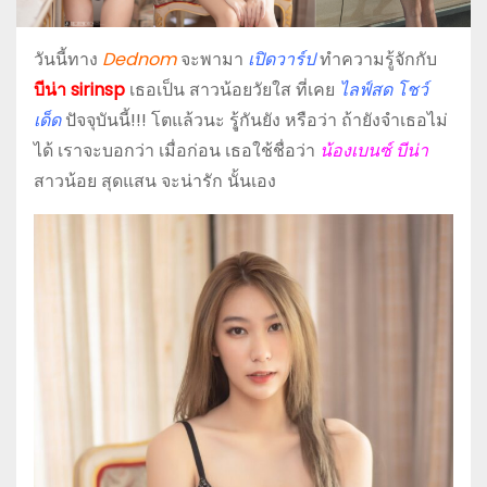
วันนี้ทาง
Dednom
จะพามา
เปิดวาร์ป
ทำความรู้จักกับ
บีน่า sirinsp
เธอเป็น สาวน้อยวัยใส ที่เคย
ไลฟ์สด โชว์
เด็ด
ปัจจุบันนี้!!! โตแล้วนะ รุู้กันยัง หรือว่า ถ้ายังจำเธอไม่
ได้ เราจะบอกว่า เมื่อก่อน เธอใช้ชื่อว่า
น้องเบนซ์ บีน่า
สาวน้อย สุดแสน จะน่ารัก นั้นเอง