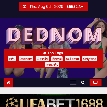
S
Thu. Aug 6th, 2026
3:55:35 AM
k
i
p
t
o
c
o
Top Tags
n
วาร์ป
Dednom
เปิดวาร์ป
ติดตาม
กดติดตาม
Onlyfans
t
แจกวาร์ป
e
n
t