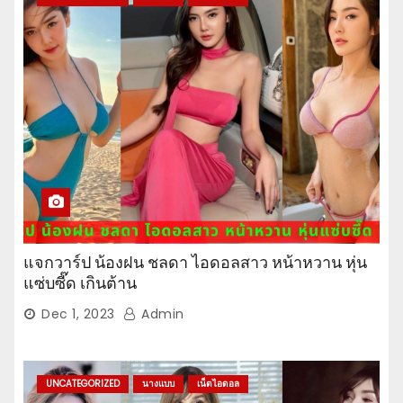
แจกวาร์ป น้องฝน ชลดา ไอดอลสาว หน้าหวาน หุ่น
แซ่บซี๊ด เกินต้าน
Dec 1, 2023
Admin
UNCATEGORIZED
นางแบบ
เน็ตไอดอล