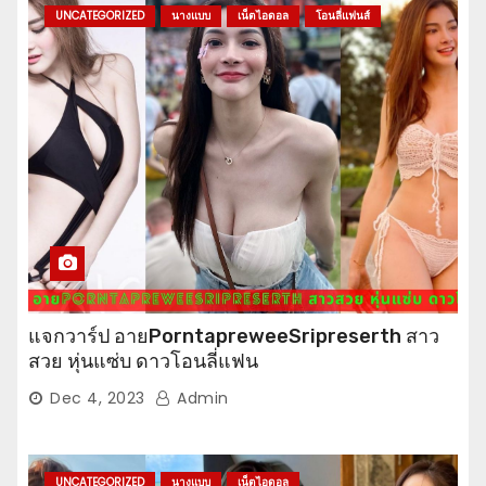
UNCATEGORIZED
นางแบบ
เน็ตไอดอล
โอนลี่แฟนส์
แจกวาร์ป อายPorntapreweeSripreserth สาว
สวย หุ่นแซ่บ ดาวโอนลี่แฟน
Dec 4, 2023
Admin
UNCATEGORIZED
นางแบบ
เน็ตไอดอล