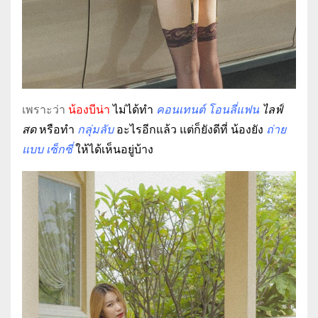
เพราะว่า
น้องบีน่า
ไม่ได้ทำ
คอนเทนต์
โอนลี่แฟน
ไลฟ์
สด
หรือทำ
กลุ่มลับ
อะไรอีกแล้ว แต่ก็ยังดีที่ น้องยัง
ถ่าย
แบบ เซ็กซี่
ให้ได้เห็นอยู่บ้าง